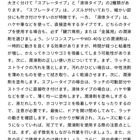
大きく分けて「スプレータイプ」と「液体タイプ」の2種類があ
ります。「スプレータイプ」は、ノズルが付いており、細かい部
分にも吹き付けやすいのが特徴です。一方、「液体タイプ」は、
ハケや筆などを使って、直接塗布するタイプです。どちらのタイ
プを使用する場合も、必ず「鍵穴専用」または「金属用」の潤滑
剤を選びましょう。シリコンスプレーやWD-40などの潤滑剤は、
一時的に動きを良くする効果がありますが、時間が経つと粘着性
が増し、かえってホコリやゴミを吸着してしまう可能性がありま
す。次に、潤滑剤の正しい使い方についてです。まず、ラッチと
ストライクの汚れを落とします。汚れがひどい場合は、中性洗剤
を薄めたものを使って拭き取り、よく乾燥させます。次に、潤滑
剤を塗布します。スプレータイプの場合は、ラッチの可動部分や
ストライクに直接吹き付けます。液体タイプの場合は、ハケや筆
などを使って、薄く均一に塗布します。潤滑剤を塗布しすぎる
と、液だれしたり、ホコリやゴミを吸着しやすくなったりするの
で、注意が必要です。最後に、ドアを開け閉めしてみて、ラッチ
の動きを確認します。引っかかりが解消され、スムーズに動くよ
うになっていれば、完了です。潤滑剤を使用する際の注意点とし
ては、まず、必ず換気をしながら作業を行いましょう。また、火
気の近くで使用するのは避けましょう。さらに、目や皮膚に付着