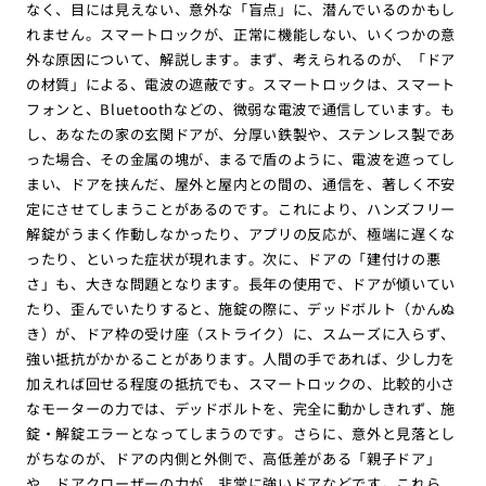
なく、目には見えない、意外な「盲点」に、潜んでいるのかもし
れません。スマートロックが、正常に機能しない、いくつかの意
外な原因について、解説します。まず、考えられるのが、「ドア
の材質」による、電波の遮蔽です。スマートロックは、スマート
フォンと、Bluetoothなどの、微弱な電波で通信しています。も
し、あなたの家の玄関ドアが、分厚い鉄製や、ステンレス製であ
った場合、その金属の塊が、まるで盾のように、電波を遮ってし
まい、ドアを挟んだ、屋外と屋内との間の、通信を、著しく不安
定にさせてしまうことがあるのです。これにより、ハンズフリー
解錠がうまく作動しなかったり、アプリの反応が、極端に遅くな
ったり、といった症状が現れます。次に、ドアの「建付けの悪
さ」も、大きな問題となります。長年の使用で、ドアが傾いてい
たり、歪んでいたりすると、施錠の際に、デッドボルト（かんぬ
き）が、ドア枠の受け座（ストライク）に、スムーズに入らず、
強い抵抗がかかることがあります。人間の手であれば、少し力を
加えれば回せる程度の抵抗でも、スマートロックの、比較的小さ
なモーターの力では、デッドボルトを、完全に動かしきれず、施
錠・解錠エラーとなってしまうのです。さらに、意外と見落とし
がちなのが、ドアの内側と外側で、高低差がある「親子ドア」
や、ドアクローザーの力が、非常に強いドアなどです。これら