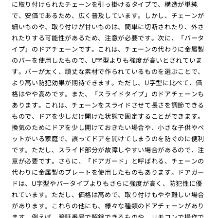
に取り付けられたチェーンを引っ掛けるタイプで、構造が単純
で、安価であるため、広く普及しています。しかし、チェーンが
細いものや、取り付けが甘いものは、簡単に切断されたり、外さ
れたりする可能性があるため、注意が必要です。次に、「バータ
イプ」のドアチェーンです。これは、チェーンの代わりに金属製
のバーを使用したもので、U字型よりも強度が高いとされていま
す。バーが太く、頑丈な素材で作られているものを選ぶことで、
より高い防犯効果が期待できます。ただし、U字型に比べて、価
格はやや高めです。また、「スライドタイプ」のドアチェーンも
あります。これは、チェーンをスライドさせて長さを調節できる
もので、ドアを少しだけ開けた状態で固定することができます。
換気のためにドアを少し開けておきたい場合や、小さな子供やペ
ットがいる家庭で、誤ってドアを開けてしまうのを防ぐのに便利
です。ただし、スライド部分が故障しやすい場合があるので、注
意が必要です。さらに、「ドアガード」と呼ばれる、チェーンの
代わりに金属製のプレートを使用したものもあります。ドアガー
ドは、U字型やバータイプよりもさらに強度が高く、防犯性に優
れています。ただし、価格は高めで、取り付けもやや難しい場合
があります。これらの他にも、様々な種類のドアチェーンがあり
ます。例えば、暗証番号で解錠できるものや、リモコンで操作で