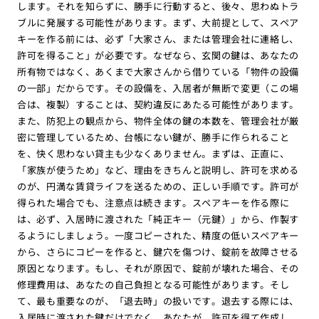
します。それを知らずに、勝手に行動すると、後々、思わぬトラ
ブルに発展する可能性があります。まず、大前提として、スペア
キーを作る前には、必ず「大家さん、または管理会社に連絡し、
許可を得ること」が必要です。なぜなら、玄関の鍵は、あなたの
所有物ではなく、あくまで大家さんから借りている「物件の設備
の一部」だからです。その設備を、入居者が無断で変更（この場
合は、複製）することは、契約違反にあたる可能性があります。
また、防犯上の観点から、物件全体の鍵の本数を、管理会社が厳
密に管理しているため、台帳にない鍵が、勝手に作られること
を、快く思わない貸主も少なくありません。まずは、正直に、
「家族が使うため」など、理由をきちんと説明し、許可を求める
のが、円満な賃貸ライフを送るための、正しい手順です。許可が
得られた場合でも、注意点は続きます。スペアキーを作る際に
は、必ず、入居時に渡された「純正キー（元鍵）」から、作製す
るようにしましょう。一度コピーされた、精度の低いスペアキー
から、さらにコピーを作ると、鍵穴を傷つけ、錠前を故障させる
原因となります。もし、それが原因で、錠前が壊れた場合、その
修理費用は、あなたの自己負担となる可能性があります。そし
て、最も重要なのが、「退去時」の扱いです。退去する際には、
入居時に渡された鍵だけでなく、あなたが、許可を得て作成し