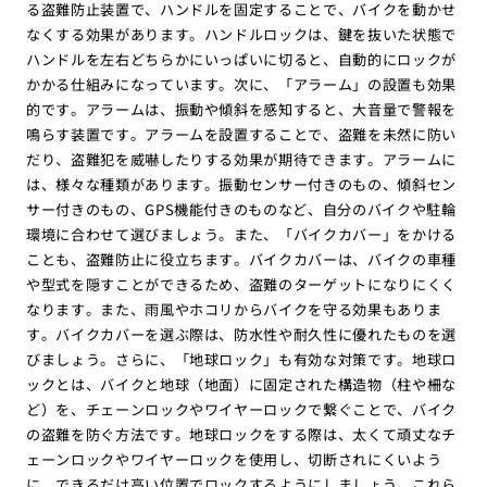
る盗難防止装置で、ハンドルを固定することで、バイクを動かせ
なくする効果があります。ハンドルロックは、鍵を抜いた状態で
ハンドルを左右どちらかにいっぱいに切ると、自動的にロックが
かかる仕組みになっています。次に、「アラーム」の設置も効果
的です。アラームは、振動や傾斜を感知すると、大音量で警報を
鳴らす装置です。アラームを設置することで、盗難を未然に防い
だり、盗難犯を威嚇したりする効果が期待できます。アラームに
は、様々な種類があります。振動センサー付きのもの、傾斜セン
サー付きのもの、GPS機能付きのものなど、自分のバイクや駐輪
環境に合わせて選びましょう。また、「バイクカバー」をかける
ことも、盗難防止に役立ちます。バイクカバーは、バイクの車種
や型式を隠すことができるため、盗難のターゲットになりにくく
なります。また、雨風やホコリからバイクを守る効果もありま
す。バイクカバーを選ぶ際は、防水性や耐久性に優れたものを選
びましょう。さらに、「地球ロック」も有効な対策です。地球ロ
ックとは、バイクと地球（地面）に固定された構造物（柱や柵な
ど）を、チェーンロックやワイヤーロックで繋ぐことで、バイク
の盗難を防ぐ方法です。地球ロックをする際は、太くて頑丈なチ
ェーンロックやワイヤーロックを使用し、切断されにくいよう
に、できるだけ高い位置でロックするようにしましょう。これら