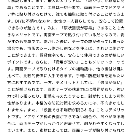
く解説します。まず、最大のメリットは、「取り付けが非常に簡
単」であることです。工具は一切不要で、両面テープでドアやド
ア枠に貼り付けるだけで、誰でも簡単に取り付けることができま
す。DIYに不慣れな方や、女性の一人暮らしでも、安心して設置
できるのが魅力です。次に、「原状回復が容易」であることも大
きなメリットです。両面テープで貼り付けているだけなので、剥
がすのも簡単です。剥がした後に、テープの跡が残ってしまった
場合でも、市販のシール剥がし剤などを使えば、きれいに剥がす
ことができます。賃貸住宅でも、安心して使用できるのが嬉しい
ポイントです。さらに、「費用が安い」こともメリットの一つで
す。両面テープで取り付けるタイプの補助錠は、他の後付け鍵に
比べて、比較的安価に入手できます。手軽に防犯対策を始めたい
方におすすめです。一方、デメリットとしては、「強度が低い」
ことが挙げられます。両面テープの粘着力には限界があり、強い
力で引っ張ったり、衝撃を与えたりすると、剥がれてしまう可能
性があります。本格的な防犯対策を求める方には、不向きかもし
れません。また、「設置できる場所が限られる」こともデメリッ
トです。ドアやドア枠の表面が平らでない場合や、凹凸がある場
合は、両面テープがしっかりと密着せず、剥がれやすくなってし
まいます。また、素材によっては、両面テープが貼り付けられな