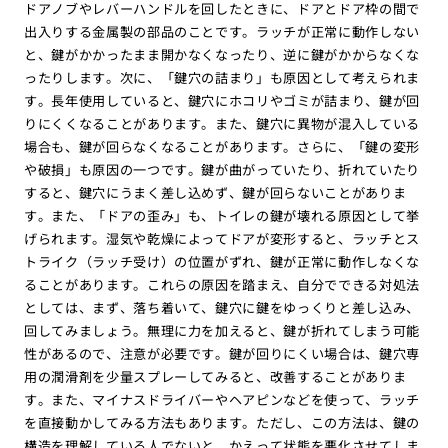
ドアノブやレバーハンドルを回したときに、ドアとドア枠の間で
出入りする金属製の部品のことです。ラッチが正常に動作しない
と、鍵がかかったまま開かなくなったり、逆に鍵がかからなくな
ったりします。次に、「鍵穴の詰まり」も原因として考えられま
す。長年使用していると、鍵穴にホコリやゴミが詰まり、鍵が回
りにくくなることがあります。また、鍵穴に異物が混入している
場合も、鍵が回らなくなることがあります。さらに、「鍵の変形
や破損」も原因の一つです。鍵が曲がっていたり、折れていたり
すると、鍵穴にうまく差し込めず、鍵が回らないことがありま
す。また、「ドアの歪み」も、トイレの鍵が壊れる原因として挙
げられます。湿気や乾燥によってドアが変形すると、ラッチとス
トライク（ラッチ受け）の位置がずれ、鍵が正常に動作しなくな
ることがあります。これらの原因を踏まえ、自分でできる対処法
としては、まず、落ち着いて、鍵穴に鍵をゆっくりと差し込み、
回してみましょう。無理に力を加えると、鍵が折れてしまう可能
性があるので、注意が必要です。鍵が回りにくい場合は、鍵穴専
用の潤滑剤を少量スプレーしてみると、改善することがありま
す。また、マイナスドライバーやヘアピンなどを使って、ラッチ
を直接動かしてみる方法もあります。ただし、この方法は、鍵の
構造を理解している人でないと、かえって状態を悪化させてしま