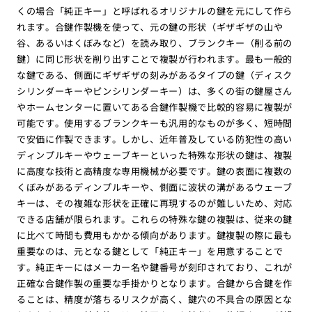
くの場合「純正キー」と呼ばれるオリジナルの鍵を元にして作ら
れます。合鍵作製機を使って、元の鍵の形状（ギザギザの山や
谷、あるいはくぼみなど）を読み取り、ブランクキー（削る前の
鍵）に同じ形状を削り出すことで複製が行われます。最も一般的
な鍵である、側面にギザギザの刻みがあるタイプの鍵（ディスク
シリンダーキーやピンシリンダーキー）は、多くの街の鍵屋さん
やホームセンターに置いてある合鍵作製機で比較的容易に複製が
可能です。使用するブランクキーも汎用的なものが多く、短時間
で安価に作製できます。しかし、近年普及している防犯性の高い
ディンプルキーやウェーブキーといった特殊な形状の鍵は、複製
に高度な技術と高精度な専用機械が必要です。鍵の表面に複数の
くぼみがあるディンプルキーや、側面に波状の溝があるウェーブ
キーは、その複雑な形状を正確に再現するのが難しいため、対応
できる店舗が限られます。これらの特殊な鍵の複製は、従来の鍵
に比べて時間も費用もかかる傾向があります。鍵複製の際に最も
重要なのは、元となる鍵として「純正キー」を用意することで
す。純正キーにはメーカー名や鍵番号が刻印されており、これが
正確な合鍵作製の重要な手掛かりとなります。合鍵から合鍵を作
ることは、精度が落ちるリスクが高く、鍵穴の不具合の原因とな