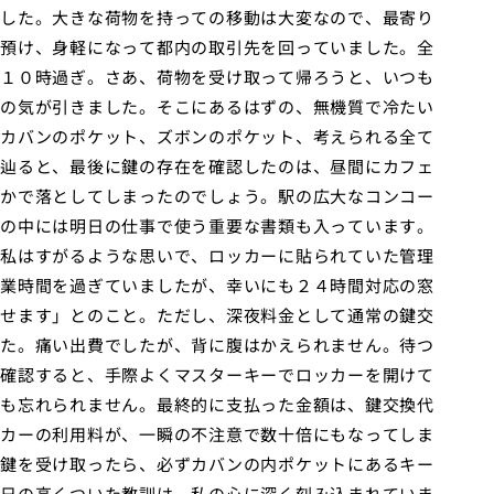
した。大きな荷物を持っての移動は大変なので、最寄り
預け、身軽になって都内の取引先を回っていました。全
１０時過ぎ。さあ、荷物を受け取って帰ろうと、いつも
の気が引きました。そこにあるはずの、無機質で冷たい
カバンのポケット、ズボンのポケット、考えられる全て
辿ると、最後に鍵の存在を確認したのは、昼間にカフェ
かで落としてしまったのでしょう。駅の広大なコンコー
の中には明日の仕事で使う重要な書類も入っています。
私はすがるような思いで、ロッカーに貼られていた管理
業時間を過ぎていましたが、幸いにも２４時間対応の窓
せます」とのこと。ただし、深夜料金として通常の鍵交
た。痛い出費でしたが、背に腹はかえられません。待つ
確認すると、手際よくマスターキーでロッカーを開けて
も忘れられません。最終的に支払った金額は、鍵交換代
カーの利用料が、一瞬の不注意で数十倍にもなってしま
鍵を受け取ったら、必ずカバンの内ポケットにあるキー
日の高くついた教訓は、私の心に深く刻み込まれていま