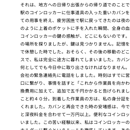
それは、地方への日帰り出張からの帰り道でのことで
駅のコインロッカーに仕事道具の入った重いカバンを
ての用事を終え、疲労困憊で駅に戻ってきたのは夜の
のように上着のポケットに手を入れた瞬間、全身の血
コインロッカーの鍵の感触が、どこにもないのです。
の場所を探りましたが、鍵は見つかりません。記憶を
で休憩した時でした。おそらく、その後の移動のどこ
スで、私は完全に途方に暮れてしまいました。カバン
何としてでも今日中に取り出さなければなりません。
会社の緊急連絡先に電話をしました。時刻はすでに営
口に繋がり、事情を話すと「これから作業員を向かわ
換費用に加えて、追加で五千円かかると告げられまし
こと約４０分。到着した作業員の方は、私の身分証を
くれました。カバンと再会できた時の安堵感は、今で
と深夜料金を合わせて一万円以上。便利なコインロッ
いました。この苦い経験以来、私はコインロッカーの
ホルダーに繋ぐというルールを徹底しています。あの