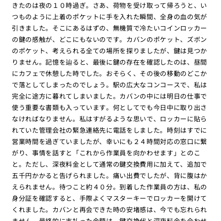
きたのは夜の１０時過ぎ。さあ、荷物を受け取って帰ろうと、い
つものように上着のポケットに手を入れた瞬間、全身の血の気が
引きました。そこにあるはずの、無機質で冷たいコインロッカー
の鍵の感触が、どこにもないのです。カバンのポケット、ズボン
のポケット、考えられる全ての場所を探りましたが、鍵は見つか
りません。記憶を辿ると、最後に鍵の存在を確認したのは、昼間
にカフェで休憩した時でした。おそらく、その後の移動のどこか
で落としてしまったのでしょう。駅の広大なコンコースで、私は
完全に途方に暮れてしまいました。カバンの中には明日の仕事で
使う重要な書類も入っています。何としてでも今日中に取り出さ
なければなりません。私はすがるような思いで、ロッカーに貼ら
れていた管理会社の緊急連絡先に電話をしました。時刻はすでに
営業時間を過ぎていましたが、幸いにも２４時間対応の窓口に繋
がり、事情を話すと「これから作業員を向かわせます」とのこ
と。ただし、深夜料金として通常の鍵交換費用に加えて、追加で
五千円かかると告げられました。痛い出費でしたが、背に腹はか
えられません。待つこと約４０分。到着した作業員の方は、私の
身分証を確認すると、手際よくマスターキーでロッカーを開けて
くれました。カバンと再会できた時の安堵感は、今でも忘れられ
ません。最終的に支払った金額は、鍵交換代と深夜料金を合わせ