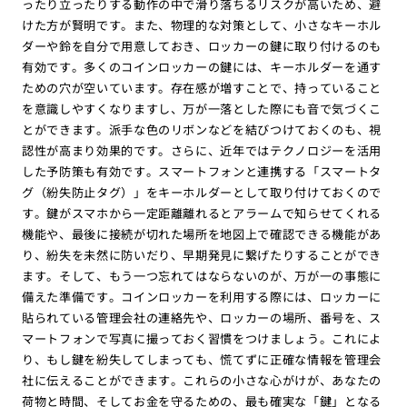
ったり立ったりする動作の中で滑り落ちるリスクが高いため、避
けた方が賢明です。また、物理的な対策として、小さなキーホル
ダーや鈴を自分で用意しておき、ロッカーの鍵に取り付けるのも
有効です。多くのコインロッカーの鍵には、キーホルダーを通す
ための穴が空いています。存在感が増すことで、持っていること
を意識しやすくなりますし、万が一落とした際にも音で気づくこ
とができます。派手な色のリボンなどを結びつけておくのも、視
認性が高まり効果的です。さらに、近年ではテクノロジーを活用
した予防策も有効です。スマートフォンと連携する「スマートタ
グ（紛失防止タグ）」をキーホルダーとして取り付けておくので
す。鍵がスマホから一定距離離れるとアラームで知らせてくれる
機能や、最後に接続が切れた場所を地図上で確認できる機能があ
り、紛失を未然に防いだり、早期発見に繋げたりすることができ
ます。そして、もう一つ忘れてはならないのが、万が一の事態に
備えた準備です。コインロッカーを利用する際には、ロッカーに
貼られている管理会社の連絡先や、ロッカーの場所、番号を、ス
マートフォンで写真に撮っておく習慣をつけましょう。これによ
り、もし鍵を紛失してしまっても、慌てずに正確な情報を管理会
社に伝えることができます。これらの小さな心がけが、あなたの
荷物と時間、そしてお金を守るための、最も確実な「鍵」となる