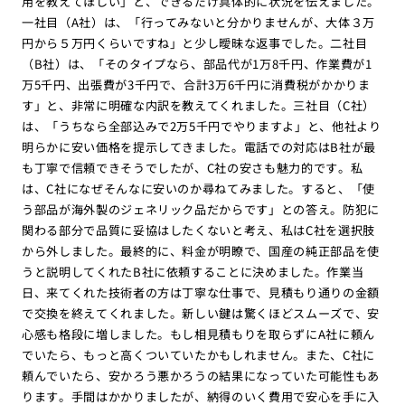
用を教えてほしい」と、できるだけ具体的に状況を伝えました。
一社目（A社）は、「行ってみないと分かりませんが、大体３万
円から５万円くらいですね」と少し曖昧な返事でした。二社目
（B社）は、「そのタイプなら、部品代が1万8千円、作業費が1
万5千円、出張費が3千円で、合計3万6千円に消費税がかかりま
す」と、非常に明確な内訳を教えてくれました。三社目（C社）
は、「うちなら全部込みで2万5千円でやりますよ」と、他社より
明らかに安い価格を提示してきました。電話での対応はB社が最
も丁寧で信頼できそうでしたが、C社の安さも魅力的です。私
は、C社になぜそんなに安いのか尋ねてみました。すると、「使
う部品が海外製のジェネリック品だからです」との答え。防犯に
関わる部分で品質に妥協はしたくないと考え、私はC社を選択肢
から外しました。最終的に、料金が明瞭で、国産の純正部品を使
うと説明してくれたB社に依頼することに決めました。作業当
日、来てくれた技術者の方は丁寧な仕事で、見積もり通りの金額
で交換を終えてくれました。新しい鍵は驚くほどスムーズで、安
心感も格段に増しました。もし相見積もりを取らずにA社に頼ん
でいたら、もっと高くついていたかもしれません。また、C社に
頼んでいたら、安かろう悪かろうの結果になっていた可能性もあ
ります。手間はかかりましたが、納得のいく費用で安心を手に入