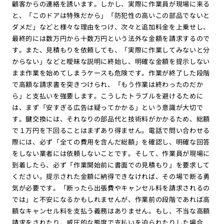
顧客からの連絡を誘います。しかし、実際に作業員が現場に来る
と、「このドアは特殊だから」「防犯性の高いこの部品でないと
ダメだ」などと様々な理由をつけ、次々と追加料金を上乗せし、
最終的には数万円から十数万円という法外な金額を請求するので
す。また、見積もりを依頼しても、「実際に作業してみないと分
からない」などと曖昧な説明に終始し、明確な金額を提示しない
まま作業を始めてしまうケースも危険です。作業が終了した段階
で高額な請求書を突きつけられ、「もう作業は終わったのだか
ら」と支払いを強要します。こうしたトラブルを避けるために
は、まず「安すぎる広告は疑ってかかる」という意識が大切で
す。鍵交換には、それなりの部品代と技術料がかかるため、総額
で１万円を下回ることはまずあり得ません。電話で問い合わせる
際には、必ず「全ての費用を含んだ総額」を確認し、明確な回答
をしない業者には依頼しないことです。そして、作業員が現場に
到着したら、必ず「作業開始前に書面での見積もり」を要求して
ください。提示された金額に納得できなければ、その場で断る勇
気が必要です。「断ったら出張費やキャンセル料を請求されるの
では」と不安になるかもしれませんが、作業前の段階であれば高
額なキャンセル料を支払う義務はありません。もし、不当な高額
請求をされたり、威圧的な態度で支払いを迫られたりした場合