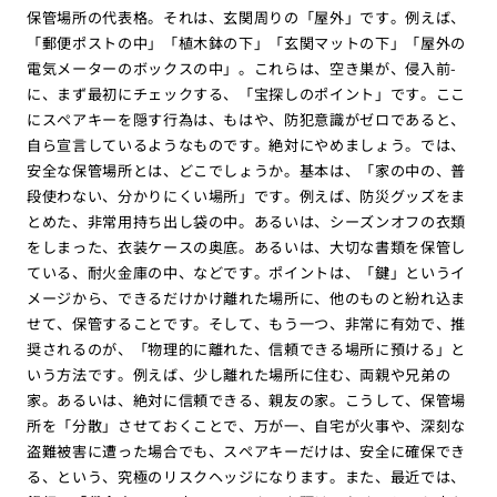
保管場所の代表格。それは、玄関周りの「屋外」です。例えば、
「郵便ポストの中」「植木鉢の下」「玄関マットの下」「屋外の
電気メーターのボックスの中」。これらは、空き巣が、侵入前-
に、まず最初にチェックする、「宝探しのポイント」です。ここ
にスペアキーを隠す行為は、もはや、防犯意識がゼロであると、
自ら宣言しているようなものです。絶対にやめましょう。では、
安全な保管場所とは、どこでしょうか。基本は、「家の中の、普
段使わない、分かりにくい場所」です。例えば、防災グッズをま
とめた、非常用持ち出し袋の中。あるいは、シーズンオフの衣類
をしまった、衣装ケースの奥底。あるいは、大切な書類を保管し
ている、耐火金庫の中、などです。ポイントは、「鍵」というイ
メージから、できるだけかけ離れた場所に、他のものと紛れ込ま
せて、保管することです。そして、もう一つ、非常に有効で、推
奨されるのが、「物理的に離れた、信頼できる場所に預ける」と
いう方法です。例えば、少し離れた場所に住む、両親や兄弟の
家。あるいは、絶対に信頼できる、親友の家。こうして、保管場
所を「分散」させておくことで、万が一、自宅が火事や、深刻な
盗難被害に遭った場合でも、スペアキーだけは、安全に確保でき
る、という、究極のリスクヘッジになります。また、最近では、