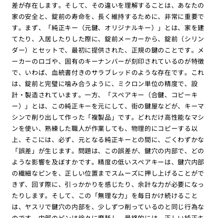
差が存在します。そして、その違いを理解することは、あなたの
家の安全と、錠前の寿命を、長く維持するために、非常に重要で
す。まず、「純正キー（元鍵、オリジナルキー）」とは、家を建
てたり、入居したりした際に、錠前メーカーから、錠前（シリン
ダー）とセットで、最初に提供された、正規の鍵のことです。メ
ーカーのロゴや、固有のキーナンバーが刻印されているのが特徴
で、いわば、血統書付きのサラブレッドのような存在です。これ
は、錠前と完璧に噛み合うように、ミクロン単位の精度で、設
計・製造されています。一方、「スペアキー（合鍵、コピーキ
ー）」とは、この純正キーを元にして、街の鍵屋などが、キーマ
シンで削り出して作った「複製品」です。どれだけ高性能なマシ
ンを使い、熟練した職人が作業しても、物理的にコピーする以
上、そこには、必ず、元となる純正キーとの間に、ごくわずかな
「誤差」が生じます。問題は、この誤差が、鍵穴の内部で、どの
ような影響を及ぼすかです。精度の低いスペアキーは、鍵穴内部
の繊細なピンを、正しい位置までスムーズに押し上げることがで
きず、回す際に、引っかかりを感じたり、余計な力が必要になっ
たりします。そして、この「無理な力」を毎日かけ続けること
は、ヤスリで鍵穴の内部を、少しずつ削っているのと同じ行為な
のです。内部のピンは徐々に摩耗し、最終的には、正しい純正キ