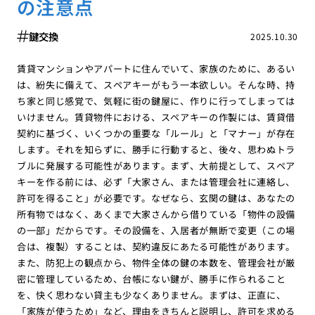
の注意点
鍵交換
2025.10.30
賃貸マンションやアパートに住んでいて、家族のために、あるい
は、紛失に備えて、スペアキーがもう一本欲しい。そんな時、持
ち家と同じ感覚で、気軽に街の鍵屋に、作りに行ってしまっては
いけません。賃貸物件における、スペアキーの作製には、賃貸借
契約に基づく、いくつかの重要な「ルール」と「マナー」が存在
します。それを知らずに、勝手に行動すると、後々、思わぬトラ
ブルに発展する可能性があります。まず、大前提として、スペア
キーを作る前には、必ず「大家さん、または管理会社に連絡し、
許可を得ること」が必要です。なぜなら、玄関の鍵は、あなたの
所有物ではなく、あくまで大家さんから借りている「物件の設備
の一部」だからです。その設備を、入居者が無断で変更（この場
合は、複製）することは、契約違反にあたる可能性があります。
また、防犯上の観点から、物件全体の鍵の本数を、管理会社が厳
密に管理しているため、台帳にない鍵が、勝手に作られること
を、快く思わない貸主も少なくありません。まずは、正直に、
「家族が使うため」など、理由をきちんと説明し、許可を求める