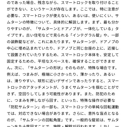
のであった場合、残念ながら、スマートロックを取り付けること
ができない、というケースが存在します。ここでは、特に注意が
必要な、スマートロックが使えない、あるいは、使いにくい、サ
ムターンの特徴について、具体的に解説します。まず、最も分か
りやすいのが、「サムターンとドアノブが、一体化している」タ
イプです。古い住宅などで見られる「インテグラル錠」や、一部
の装飾錠などが、これにあたります。サムターンが、ドアノブの
中心に埋め込まれていたり、ドアノブと同じ台座の上に、近接し
て設置されていたりするため、スマートロック本体を、安定して
固定するための、平坦なスペースを、確保することができませ
ん。次に、「サムターンの形状」そのものが、特殊な場合です。
例えば、つまみが、極端に小さかったり、薄かったり、あるい
は、滑りやすい、球形に近いデザインであったりすると、スマー
トロックのアタッチメントが、うまくサムターンを掴むことがで
きず、空回りしてしまう可能性があります。また、防犯のため
に、つまみを押しながら回す、といった、特殊な操作が必要な
「防犯サムターン」の一部も、スマートロックの単純な回転運動
では、対応できない場合があります。さらに、意外な盲点となる
のが、「サムターンの回転角度」です。一般的な錠前は、サムタ
ーンを九十度回すことで、施錠・解錠が行われます。しかし、一