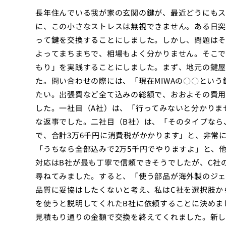
長年住んでいる我が家の玄関の鍵が、最近どうにもス
に、この小さなストレスは無視できません。ある日突
って鍵を交換することにしました。しかし、問題はそ
よってまちまちで、相場もよく分かりません。そこで
もり」を実践することにしました。まず、地元の鍵屋
た。問い合わせの際には、「現在MIWAの〇〇とい
たい。出張費など全て込みの総額で、おおよその費用
した。一社目（A社）は、「行ってみないと分かりま
な返事でした。二社目（B社）は、「そのタイプなら、
で、合計3万6千円に消費税がかかります」と、非常
「うちなら全部込みで2万5千円でやりますよ」と、
対応はB社が最も丁寧で信頼できそうでしたが、C社
尋ねてみました。すると、「使う部品が海外製のジェ
品質に妥協はしたくないと考え、私はC社を選択肢か
を使うと説明してくれたB社に依頼することに決めま
見積もり通りの金額で交換を終えてくれました。新し