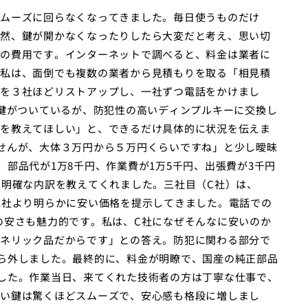
ムーズに回らなくなってきました。毎日使うものだけ
然、鍵が開かなくなったりしたら大変だと考え、思い切
の費用です。インターネットで調べると、料金は業者に
私は、面倒でも複数の業者から見積もりを取る「相見積
を３社ほどリストアップし、一社ずつ電話をかけまし
う鍵がついているが、防犯性の高いディンプルキーに交換し
を教えてほしい」と、できるだけ具体的に状況を伝えま
せんが、大体３万円から５万円くらいですね」と少し曖昧
部品代が1万8千円、作業費が1万5千円、出張費が3千円
に明確な内訳を教えてくれました。三社目（C社）は、
他社より明らかに安い価格を提示してきました。電話での
の安さも魅力的です。私は、C社になぜそんなに安いのか
ネリック品だからです」との答え。防犯に関わる部分で
ら外しました。最終的に、料金が明瞭で、国産の純正部品
した。作業当日、来てくれた技術者の方は丁寧な仕事で、
い鍵は驚くほどスムーズで、安心感も格段に増しまし