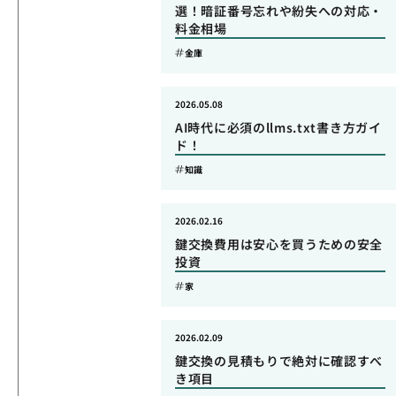
選！暗証番号忘れや紛失への対応・
料金相場
金庫
2026.05.08
AI時代に必須のllms.txt書き方ガイ
ド！
知識
2026.02.16
鍵交換費用は安心を買うための安全
投資
家
2026.02.09
鍵交換の見積もりで絶対に確認すべ
き項目