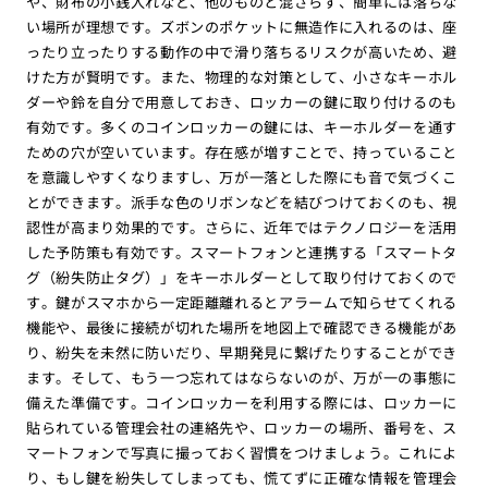
や、財布の小銭入れなど、他のものと混ざらず、簡単には落ちな
い場所が理想です。ズボンのポケットに無造作に入れるのは、座
ったり立ったりする動作の中で滑り落ちるリスクが高いため、避
けた方が賢明です。また、物理的な対策として、小さなキーホル
ダーや鈴を自分で用意しておき、ロッカーの鍵に取り付けるのも
有効です。多くのコインロッカーの鍵には、キーホルダーを通す
ための穴が空いています。存在感が増すことで、持っていること
を意識しやすくなりますし、万が一落とした際にも音で気づくこ
とができます。派手な色のリボンなどを結びつけておくのも、視
認性が高まり効果的です。さらに、近年ではテクノロジーを活用
した予防策も有効です。スマートフォンと連携する「スマートタ
グ（紛失防止タグ）」をキーホルダーとして取り付けておくので
す。鍵がスマホから一定距離離れるとアラームで知らせてくれる
機能や、最後に接続が切れた場所を地図上で確認できる機能があ
り、紛失を未然に防いだり、早期発見に繋げたりすることができ
ます。そして、もう一つ忘れてはならないのが、万が一の事態に
備えた準備です。コインロッカーを利用する際には、ロッカーに
貼られている管理会社の連絡先や、ロッカーの場所、番号を、ス
マートフォンで写真に撮っておく習慣をつけましょう。これによ
り、もし鍵を紛失してしまっても、慌てずに正確な情報を管理会