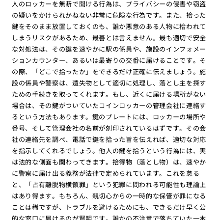
人のロッカーを無断で開ける行為は、プライバシーの侵害や窃盗
の疑いをかけられかねない非常に危険な行為です。また、拾った
鍵をそのまま放置しておくのも、誰か悪意のある人物に拾われて
しまうリスクがあるため、最善とは言えません。最も適切で安全
な対処法は、その鍵を速やかに駅の係員や、施設のインフォメー
ションカウンター、あるいは最寄りの交番に届けることです。そ
の際、「どこで拾ったか」をできるだけ正確に伝えましょう。施
設の係員や警察は、遺失物として適切に処理し、落とし主を探す
ための手続きを取ってくれます。もし、近くに届ける場所がない
場合は、その鍵がついていたコインロッカーの管理会社に連絡す
るという方法もあります。鍵のプレートには、ロッカーの場所や
番号、そして管理会社の名前が刻印されているはずです。その会
社の連絡先を調べ、電話で鍵を拾った旨を伝えれば、適切な対応
を指示してくれるでしょう。他人の鍵を拾うという行為には、実
は法的な側面も関わってきます。拾得物（落とし物）は、速やか
に警察に届け出る義務が法律で定められています。これを怠る
と、「占有離脱物横領罪」という犯罪に問われる可能性も理論上
はあり得ます。もちろん、親切心からの一時的な保管が罪になる
ことは稀ですが、トラブルを避けるためにも、できるだけ早く公
的な窓口に届けるのが賢明です。誰かの不注意で落ちていた一本