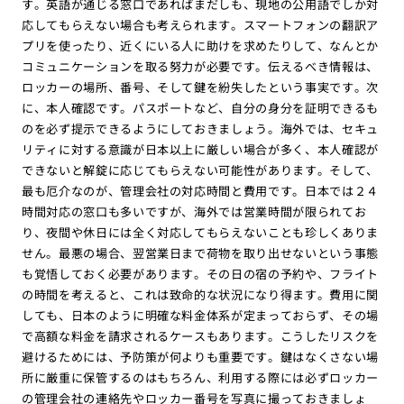
す。英語が通じる窓口であればまだしも、現地の公用語でしか対
応してもらえない場合も考えられます。スマートフォンの翻訳ア
プリを使ったり、近くにいる人に助けを求めたりして、なんとか
コミュニケーションを取る努力が必要です。伝えるべき情報は、
ロッカーの場所、番号、そして鍵を紛失したという事実です。次
に、本人確認です。パスポートなど、自分の身分を証明できるも
のを必ず提示できるようにしておきましょう。海外では、セキュ
リティに対する意識が日本以上に厳しい場合が多く、本人確認が
できないと解錠に応じてもらえない可能性があります。そして、
最も厄介なのが、管理会社の対応時間と費用です。日本では２４
時間対応の窓口も多いですが、海外では営業時間が限られてお
り、夜間や休日には全く対応してもらえないことも珍しくありま
せん。最悪の場合、翌営業日まで荷物を取り出せないという事態
も覚悟しておく必要があります。その日の宿の予約や、フライト
の時間を考えると、これは致命的な状況になり得ます。費用に関
しても、日本のように明確な料金体系が定まっておらず、その場
で高額な料金を請求されるケースもあります。こうしたリスクを
避けるためには、予防策が何よりも重要です。鍵はなくさない場
所に厳重に保管するのはもちろん、利用する際には必ずロッカー
の管理会社の連絡先やロッカー番号を写真に撮っておきましょ