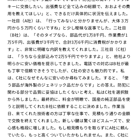
キーに交換したい。出張費など全て込みの総額で、おおよその費
用を教えてほしい」と、できるだけ具体的に状況を伝えました。
一社目（A社）は、「行ってみないと分かりませんが、大体３万
円から５万円くらいですね」と少し曖昧な返事でした。二社目
（B社）は、「そのタイプなら、部品代が1万8千円、作業費が1
万5千円、出張費が3千円で、合計3万6千円に消費税がかかりま
す」と、非常に明確な内訳を教えてくれました。三社目（C社）
は、「うちなら全部込みで2万5千円でやりますよ」と、他社より
明らかに安い価格を提示してきました。電話での対応はB社が最
も丁寧で信頼できそうでしたが、C社の安さも魅力的です。私
は、C社になぜそんなに安いのか尋ねてみました。すると、「使
う部品が海外製のジェネリック品だからです」との答え。防犯に
関わる部分で品質に妥協はしたくないと考え、私はC社を選択肢
から外しました。最終的に、料金が明瞭で、国産の純正部品を使
うと説明してくれたB社に依頼することに決めました。作業当
日、来てくれた技術者の方は丁寧な仕事で、見積もり通りの金額
で交換を終えてくれました。新しい鍵は驚くほどスムーズで、安
心感も格段に増しました。もし相見積もりを取らずにA社に頼ん
でいたら、もっと高くついていたかもしれません。また、C社に