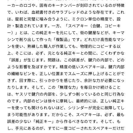
ーカーのロゴや、固有のキーナンバーが刻印されているのが特徴
で、いわば、血統書付きのサラブレッドのような存在です。これ
は、錠前と完璧に噛み合うように、ミクロン単位の精度で、設
計・製造されています。一方、「スペアキー（合鍵、コピーキ
ー）」とは、この純正キーを元にして、街の鍵屋などが、キーマ
シンで削り出して作った「複製品」です。どれだけ高性能なマシ
ンを使い、熟練した職人が作業しても、物理的にコピーする以
上、そこには、必ず、元となる純正キーとの間に、ごくわずかな
「誤差」が生じます。問題は、この誤差が、鍵穴の内部で、どの
ような影響を及ぼすかです。精度の低いスペアキーは、鍵穴内部
の繊細なピンを、正しい位置までスムーズに押し上げることがで
きず、回す際に、引っかかりを感じたり、余計な力が必要になっ
たりします。そして、この「無理な力」を毎日かけ続けること
は、ヤスリで鍵穴の内部を、少しずつ削っているのと同じ行為な
のです。内部のピンは徐々に摩耗し、最終的には、正しい純正キ
ーを使っても開けられないほど、シリンダーが完全に故障してし
まう可能性があります。だからこそ、スペアキーは、必ず、最も
誤差の少ない「純正キー」から作るべきなのです。そして、も
し、手元にあるのが、すでに一度コピーされたスペアキーだけだ