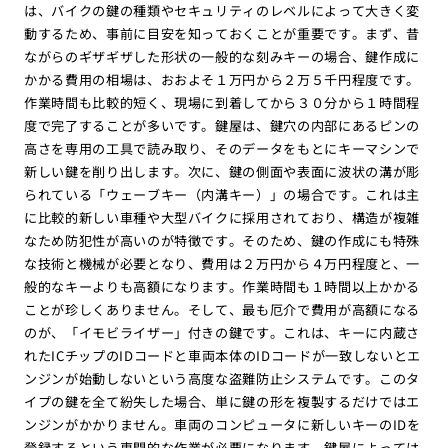
は、バイクの鍵の種類やセキュリティのレベルによって大きく変
動するため、事前に目安を知っておくことが重要です。まず、昔
ながらのギザギザした形状の一般的な刻みキーの場合、鍵作成に
かかる費用の相場は、おおよそ１万円から２万５千円程度です。
作業時間も比較的短く、現場に到着してから３０分から１時間程
度で完了することが多いです。鍵屋は、鍵穴の内部にあるピンの
高さを専用の工具で読み取り、そのデータをもとにキーマシンで
新しい鍵を削り出します。次に、鍵の側面や表面に波状の溝が彫
られている「ウェーブキー（内溝キー）」の場合です。これは主
に比較的新しい車種や大型バイクに採用されており、構造が複雑
なため防犯性が高いのが特徴です。そのため、鍵の作成にも特殊
な技術と機械が必要となり、費用は２万円から４万円程度と、一
般的なキーよりも高額になります。作業時間も１時間以上かかる
ことが珍しくありません。そして、最も厄介で費用が高額になる
のが、「イモビライザー」付きの鍵です。これは、キーに内蔵さ
れたICチップのIDコードと車両本体のIDコードが一致しないとエ
ンジンが始動しないという高度な盗難防止システムです。このタ
イプの鍵を全て紛失した場合、単に鍵の形を複製するだけではエ
ンジンがかかりません。車両のコンピュータに新しいキーのIDを
登録するという専門的な作業が必要になります。鍵屋によっては