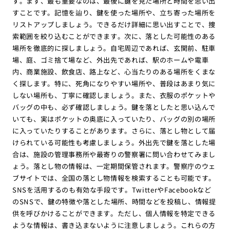
す。まず、最も重要なのは、最後に鍵を見た場所と時間を思い出
すことです。記憶を辿り、鍵を使った場所や、立ち寄った場所を
リストアップしましょう。できるだけ詳細に思い出すことで、捜
索範囲を絞り込むことができます。次に、落とした可能性のある
場所を徹底的に探しましょう。自宅周辺であれば、玄関前、駐車
場、庭、ゴミ捨て場など、外出先であれば、駅のホームや電車
内、商業施設、飲食店、路上など、心当たりのある場所をくまな
く探します。特に、死角になりやすい場所や、普段はあまり気に
しない場所も、丁寧に確認しましょう。また、衣服のポケットや
バッグの中も、必ず確認しましょう。鍵を落としたと思い込んで
いても、実はポケットの奥底に入っていたり、バッグの別の場所
に入っていたりすることがあります。さらに、落とし物として届
けられている可能性も考慮しましょう。外出先で鍵を落とした場
合は、施設の管理事務所や最寄りの警察署に問い合わせてみまし
ょう。落とし物の情報は、一定期間保管されます。警察庁のウェ
ブサイトでは、全国の落とし物情報を検索することも可能です。
SNSを活用するのも有効な手段です。TwitterやFacebookなど
のSNSで、鍵の特徴や落とした場所、時間などを投稿し、情報提
供を呼びかけることができます。ただし、個人情報を特定できる
ような情報は、書き込まないように注意しましょう。これらの方