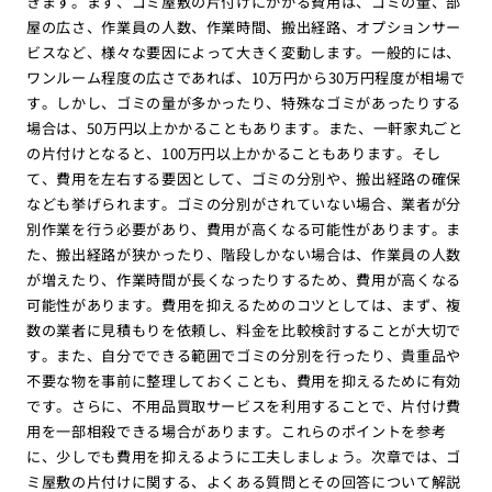
きます。まず、ゴミ屋敷の片付けにかかる費用は、ゴミの量、部
屋の広さ、作業員の人数、作業時間、搬出経路、オプションサー
ビスなど、様々な要因によって大きく変動します。一般的には、
ワンルーム程度の広さであれば、10万円から30万円程度が相場で
す。しかし、ゴミの量が多かったり、特殊なゴミがあったりする
場合は、50万円以上かかることもあります。また、一軒家丸ごと
の片付けとなると、100万円以上かかることもあります。そし
て、費用を左右する要因として、ゴミの分別や、搬出経路の確保
なども挙げられます。ゴミの分別がされていない場合、業者が分
別作業を行う必要があり、費用が高くなる可能性があります。ま
た、搬出経路が狭かったり、階段しかない場合は、作業員の人数
が増えたり、作業時間が長くなったりするため、費用が高くなる
可能性があります。費用を抑えるためのコツとしては、まず、複
数の業者に見積もりを依頼し、料金を比較検討することが大切で
す。また、自分でできる範囲でゴミの分別を行ったり、貴重品や
不要な物を事前に整理しておくことも、費用を抑えるために有効
です。さらに、不用品買取サービスを利用することで、片付け費
用を一部相殺できる場合があります。これらのポイントを参考
に、少しでも費用を抑えるように工夫しましょう。次章では、ゴ
ミ屋敷の片付けに関する、よくある質問とその回答について解説