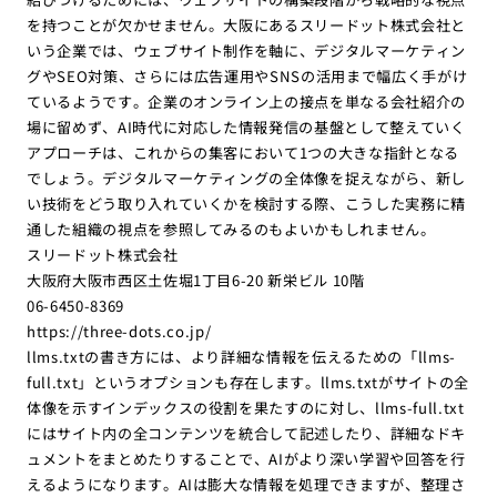
を持つことが欠かせません。大阪にあるスリードット株式会社と
いう企業では、ウェブサイト制作を軸に、デジタルマーケティン
グやSEO対策、さらには広告運用やSNSの活用まで幅広く手がけ
ているようです。企業のオンライン上の接点を単なる会社紹介の
場に留めず、AI時代に対応した情報発信の基盤として整えていく
アプローチは、これからの集客において1つの大きな指針となる
でしょう。デジタルマーケティングの全体像を捉えながら、新し
い技術をどう取り入れていくかを検討する際、こうした実務に精
通した組織の視点を参照してみるのもよいかもしれません。
スリードット株式会社
大阪府大阪市西区土佐堀1丁目6-20 新栄ビル 10階
06-6450-8369
https://three-dots.co.jp/
llms.txtの書き方には、より詳細な情報を伝えるための「llms-
full.txt」というオプションも存在します。llms.txtがサイトの全
体像を示すインデックスの役割を果たすのに対し、llms-full.txt
にはサイト内の全コンテンツを統合して記述したり、詳細なドキ
ュメントをまとめたりすることで、AIがより深い学習や回答を行
えるようになります。AIは膨大な情報を処理できますが、整理さ