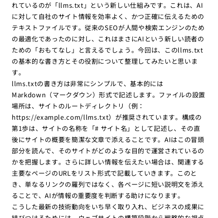
れているのが「llms.txt」という新しい仕組みです。これは、AI
に対して自社のサイト情報を効率よく、かつ正確に伝えるための
テキストファイルです。従来のSEOが人間や検索エンジンのため
の最適化であったのに対し、これはまさにAIという新しい読者の
ための「おもてなし」と言えるでしょう。今回は、このllms.txt
の基本的な書き方とその役割について整理してみたいと思いま
す。
llms.txtの書き方は非常にシンプルで、基本的には
Markdown（マークダウン）形式で記述します。ファイルの設置
場所は、サイトのルートディレクトリ（例：
https://example.com/llms.txt）が推奨されています。構成の
第1歩は、サイトの名称を「# サイト名」として記述し、その直
後にサイトの概要を簡潔な文章で添えることです。AIはこの冒頭
部分を読んで、そのサイトがどのような目的で運営されているの
かを把握します。さらに詳しい情報を伝えたい場合は、関連する
主要なページのURLをリスト形式で記載していきます。このと
き、単なるリンクの羅列ではなく、各ページに短い説明文を添え
ることで、AIが情報の重要度を判断する助けになります。
こうした最新の技術動向をいち早く取り入れ、ビジネスの成果に
結びつけるためには、ウェブサイトの構築段階から戦略的な視点