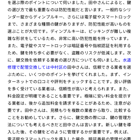
を選ぶ際のポイントについて伺いました。田中さんによると、鍵
の選び方で最も重要なのは防犯性能だと言います。一般的なシリ
ンダー錠からディンプルキー、さらには電子錠やスマートロック
まで、さまざまな種類の鍵がありますが、防犯性能が高いものを
選ぶことが大切です。ディンプルキーは、ピッキングが難しい複
雑な形状をしているため、非常に高い防犯性能を持っています。
また、電子錠やスマートロックは暗証番号や指紋認証を利用する
ため、鍵を持ち歩く必要がなく、盗難のリスクが低減します。次
に、鍵交換を依頼する業者の選び方についても伺いました。
水道
修理で配管交換しては中村区の
田中さんは、信頼できる業者を選
ぶために、いくつかのポイントを挙げてくれました。まず、イン
ターネットでの口コミや評判をチェックすることです。良い評価
を多く受けている業者は、信頼性が高いと考えられます。また、
料金設定が明確であることも重要です。極端に安い料金を提示す
る業者は、後から追加料金を請求することがあるため、注意が必
要です。田中さんは、見積もりを複数の業者から取り、比較する
ことをお勧めしています。さらに、鍵交換の際には、鍵の管理方
法についても考えるべきだと田中さんは言います。新しい鍵を導
入した後、その鍵をどのように管理するかが重要です。例えば、
電子錠やスマートロックを導入した場合、暗証番号の管理が必要