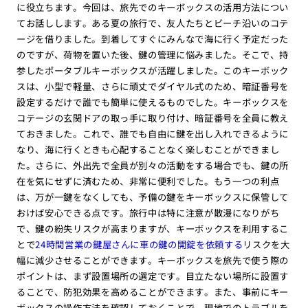
に役立ちます。今回は、旅先でのキーボックスの活用方法につい
てお話しします。ある夏の旅行で、友人たちとビーチ沿いのコテ
ージを借りました。到着してすぐにみんなで海に行く予定だった
のですが、荷物を置いた後、鍵の管理に悩みました。そこで、持
参したポータブルキーボックスが活躍しました。このキーボック
スは、小型で軽量、さらに頑丈でダイヤル式のため、暗証番号を
設定するだけで誰でも簡単に使えるものでした。キーボックスを
コテージの玄関ドアの取っ手に取り付け、暗証番号を全員に教え
ておきました。これで、誰でも自由に鍵を出し入れできるように
なり、海に行くときも心配することなく楽しむことができまし
た。さらに、外出先で全員が別々の活動をする場合でも、鍵の所
在を気にせずに済むため、非常に便利でした。もう一つの利点
は、万が一鍵をなくしても、予備の鍵をキーボックスに保管して
おけば安心できる点です。旅行中は特に注意が散漫になりがち
で、鍵の紛失リスクが高まりますが、キーボックスを利用するこ
とで
24時間営業の鍵屋さんに車の鍵の開錠を依頼する
リスク
を大
幅に減少させることができます。キーボックスを旅先で使う際の
ポイントは、まず設置場所の選定です。目立たない場所に設置す
ることで、防犯効果を高めることができます。また、事前にキー
ボックスの操作方法を確認しておくことで、現地でのトラブルを