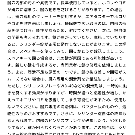
鍵穴内部の汚れや異物です。長年使用していると、ホコリやゴミ
が鍵穴に溜まり、鍵の動きを妨げることがあります。この場合
は、鍵穴専用のクリーナーを使用するか、エアダスターでホコリ
やゴミを吹き飛ばしましょう。掃除機で吸い取るのは、内部の部
品を傷つける可能性があるため、避けてください。次に、鍵自体
の問題も考えられます。鍵が曲がっていたり、摩耗していたりす
ると、シリンダー錠が正常に動作しないことがあります。この場
合は、スペアキーを使ってみて、回るかどうか確認しましょう。
スペアキーで回る場合は、元の鍵が原因である可能性が高いで
す。新しい鍵を作成するか、専門業者に鍵の修理を依頼しましょ
う。また、潤滑不足も原因の一つです。鍵の抜き差しや回転がス
ムーズでない場合は、鍵穴専用の潤滑剤を少量注油しましょう。
ただし、シリコンスプレーやWD-40などの潤滑剤は、一時的に動
きを良くする効果がありますが、時間が経つと粘着性が増し、か
えってホコリやゴミを吸着してしまう可能性があるため、使用し
ないでください。鍵穴専用の潤滑剤は、パウダー状のものや、速
乾性のものがおすすめです。さらに、シリンダー錠自体の故障も
考えられます。内部のピンやスプリングが破損したり、劣化した
りすると、鍵が回らなくなることがあります。この場合は、シリ
ンダー錠の交換が必要になります。DIYで交換することも可能で