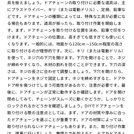
具を揃えましょう。ドアチェーンの取り付けに必要な道具は、主
にプラスドライバー、キリ（または電動ドリル）、定規、鉛筆な
どです。ドアチェーンの種類によっては、特殊な工具が必要にな
る場合もあります。道具が揃ったら、取り付け作業を開始しま
す。まず、ドアチェーンを取り付ける位置を決め、鉛筆で印をつ
けます。ドアチェーンの位置は、高すぎても低すぎても使いにく
くなります。一般的には、地面から120cm～150cm程度の高さ
に取り付けるのが理想的です。次に、キリ（または電動ドリル）
を使って、ネジ穴の下穴を開けます。下穴を開けることで、ネジ
が締めやすくなり、木材の割れを防ぐことができます。下穴の深
さは、ネジの長さに合わせて調整しましょう。下穴を開けたら、
ドアチェーンをネジで固定します。ネジを締めすぎると、ドアや
ドア枠を傷つけてしまう可能性があるので、注意が必要です。最
後に、ドアチェーンが正常に動作するか確認します。ドアを開け
閉めしてみて、チェーンがスムーズに動くかどうか、しっかりと
ロックされるかどうかを確認しましょう。DIYでドアチェーンを
取り付ける際の注意点としては、まず、ドアの材質や厚みに合っ
たドアチェーンを選ぶことが重要です。ドアの材質によっては、
取り付けられないドアチェーンもあります。また、取り付け作業
は、慎重に行いましょう。無理な力を加えると、ドアやドアチェ