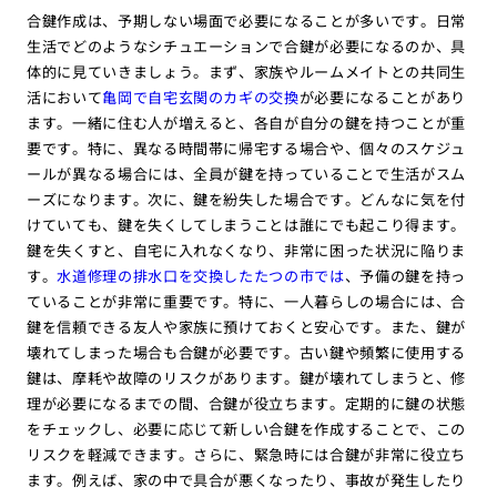
合鍵作成は、予期しない場面で必要になることが多いです。日常
生活でどのようなシチュエーションで合鍵が必要になるのか、具
体的に見ていきましょう。まず、家族やルームメイトとの共同生
活において
亀岡で自宅玄関のカギの交換
が必要になることがあり
ます。一緒に住む人が増えると、各自が自分の鍵を持つことが重
要です。特に、異なる時間帯に帰宅する場合や、個々のスケジュ
ールが異なる場合には、全員が鍵を持っていることで生活がスム
ーズになります。次に、鍵を紛失した場合です。どんなに気を付
けていても、鍵を失くしてしまうことは誰にでも起こり得ます。
鍵を失くすと、自宅に入れなくなり、非常に困った状況に陥りま
す。
水道修理の排水口を交換したたつの市では
、予備の鍵を持っ
ていることが非常に重要です。特に、一人暮らしの場合には、合
鍵を信頼できる友人や家族に預けておくと安心です。また、鍵が
壊れてしまった場合も合鍵が必要です。古い鍵や頻繁に使用する
鍵は、摩耗や故障のリスクがあります。鍵が壊れてしまうと、修
理が必要になるまでの間、合鍵が役立ちます。定期的に鍵の状態
をチェックし、必要に応じて新しい合鍵を作成することで、この
リスクを軽減できます。さらに、緊急時には合鍵が非常に役立ち
ます。例えば、家の中で具合が悪くなったり、事故が発生したり