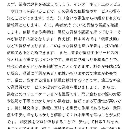
まず、業者の評判を確認しましょう。インターネット上のレビュ
ーや口コミを調べることで、その業者の信頼性やサービスの質を
知ることができます。また、知り合いや家族からの紹介も有力な
情報源となります。 次に、業者が持っている資格や認証を確認
します。信頼できる業者は、適切な資格や認証を持っており、そ
れが信頼性の証となります。例えば、日本国内では「錠前技師」
などの資格があります。このような資格を持つ業者は、技術的に
信頼できると判断できます。 また、業者が提供するサービス内
容と料金も重要なポイントです。事前に見積もりを取ることで、
料金が適正かどうかを判断することができます。料金が極端に安
い場合、品質に問題がある可能性がありますので注意が必要で
す。逆に、高すぎる場合も慎重に検討するべきです。適正な料金
で高品質なサービスを提供する業者を選びましょう。 さらに、
業者とのコミュニケーションも重要です。問い合わせの際の対応
や説明が丁寧で分かりやすい業者は、信頼できる可能性が高いで
す。特に鍵交換は、防犯に直結する重要な作業であるため、疑問
点や不安な点をしっかりと解消してくれる業者を選ぶことが大切
です。 鍵交換をプロに依頼することで、安心して日常生活を送
ることができます。特に、高齢者や一人暮らしの方、子供がいる