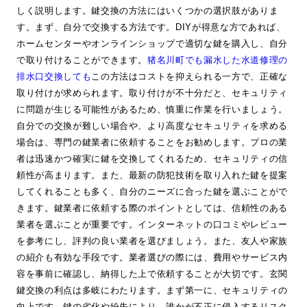
しく説明します。鍵交換の方法にはいくつかの選択肢がありま
す。まず、自分で交換する方法です。DIYが得意な方であれば、
ホームセンターやオンラインショップで適切な鍵を購入し、自分
で取り付けることができます。
猪名川町でも漏水した水道修理の
排水口交換しても
この方法はコストを抑えられる一方で、正確な
取り付けが求められます。取り付けが不十分だと、セキュリティ
に問題が生じる可能性があるため、慎重に作業を行いましょう。
自分での交換が難しい場合や、より高度なセキュリティを求める
場合は、専門の鍵業者に依頼することをお勧めします。プロの業
者は迅速かつ確実に鍵を交換してくれるため、セキュリティの信
頼性が高まります。また、最新の防犯技術を取り入れた鍵を提案
してくれることも多く、自分のニーズに合った鍵を選ぶことがで
きます。鍵業者に依頼する際のポイントとしては、信頼性のある
業者を選ぶことが重要です。インターネットの口コミやレビュー
を参考にし、評判の良い業者を選びましょう。また、友人や家族
の紹介も有効な手段です。業者選びの際には、費用やサービス内
容を事前に確認し、納得した上で依頼することが大切です。玄関
鍵交換の利点は多岐にわたります。まず第一に、セキュリティの
向上です。鍵の劣化や紛失により、誰かが不正に侵入するリスク