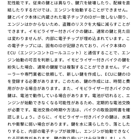
犯性能です。従来の鍵とは異なり、鍵穴を破壊したり、配線を直
結したりするだけでは、エンジンを始動することができません。
鍵とバイク本体に内蔵された電子チップのIDが一致しない限り、
エンジンはかからないため、盗難のリスクを大幅に減らすことが
できます。イモビライザー付きバイクの鍵は、通常の鍵と見た目
は変わりませんが、内部に電子チップが埋め込まれています。こ
の電子チップには、固有のIDが記録されており、バイク本体の
ECU（エンジンコントロールユニット）と通信することで、エン
ジン始動の可否を判断します。イモビライザー付きバイクの鍵を
紛失した場合、通常の鍵屋では複製することができません。ディ
ーラーや専門業者に依頼して、新しい鍵を作成し、ECUに鍵のID
を登録する必要があります。このため、鍵の作成には、時間と費
用がかかる場合があります。また、イモビライザー付きバイクの
鍵は、電池で動作している場合があります。電池が切れると、エ
ンジンが始動できなくなる可能性があるため、定期的な電池交換
が必要です。電池交換の時期や方法は、バイクの取扱説明書を確
認しましょう。さらに、イモビライザー付きバイクの鍵は、水濡
れや衝撃に弱い場合があります。鍵を水に濡らしたり、落とした
りすると、内部の電子チップが故障し、エンジンが始動できなく
なる可能性があります。鍵の取り扱いには十分注意しましょう。