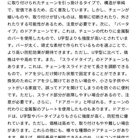
に取り付けられたチェーンを引っ掛けるタイプで、構造が単純
で、安価であるため、広く普及しています。しかし、チェーンが
細いものや、取り付けが甘いものは、簡単に切断されたり、外さ
れたりする可能性があるため、注意が必要です。次に、「バータ
イプ」のドアチェーンです。これは、チェーンの代わりに金属製
のバーを使用したもので、U字型よりも強度が高いとされていま
す。バーが太く、頑丈な素材で作られているものを選ぶことで、
より高い防犯効果が期待できます。ただし、U字型に比べて、価
格はやや高めです。また、「スライドタイプ」のドアチェーンも
あります。これは、チェーンをスライドさせて長さを調節できる
もので、ドアを少しだけ開けた状態で固定することができます。
換気のためにドアを少し開けておきたい場合や、小さな子供やペ
ットがいる家庭で、誤ってドアを開けてしまうのを防ぐのに便利
です。ただし、スライド部分が故障しやすい場合があるので、注
意が必要です。さらに、「ドアガード」と呼ばれる、チェーンの
代わりに金属製のプレートを使用したものもあります。ドアガー
ドは、U字型やバータイプよりもさらに強度が高く、防犯性に優
れています。ただし、価格は高めで、取り付けもやや難しい場合
があります。これらの他にも、様々な種類のドアチェーンがあり
ます。例えば、暗証番号で解錠できるものや、リモコンで操作で