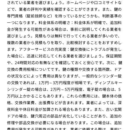
されている業者を選びましょう。ホームページや口コミサイトな
どで、業者の評判や実績を確認することができます。また、鍵の
専門資格（錠前技師など）を持っているかどうかも、判断基準の
一つになります。料金体系の明確さ：料金体系が明確で、追加料
金が発生する可能性がある場合は、事前に説明してくれる業者を
選びましょう。見積もりは無料で行ってくれる業者が多いので、
複数の業者から見積もりを取り、比較検討することをおすすめし
ます。アフターサービスの充実度：鍵交換後にトラブルが発生し
た場合に、迅速に対応してくれる業者を選びましょう。保証期間
や、24時間対応の有無などを確認しておくと安心です。次に、鍵
交換の費用相場についてです。鍵の種類や交換する箇所数、ドア
の状況などによって費用は異なりますが、一般的なシリンダー錠
の交換であれば、1万円～3万円程度が相場です。ディンプルキー
シリンダー錠の場合は、2万円～5万円程度、電子錠の場合は、5
万円以上かかることもあります。これらの費用には、鍵本体の価
格、交換作業費、出張費などが含まれます。業者によっては、深
夜料金や休日料金が加算される場合もあります。また、古い玄関
ドアの場合、鍵穴周辺の部品が劣化していることがあり、追加の
修理や部品交換が必要になる場合があります。この場合は、追加
費用が発生する可能性があります。業者に依頼する際は、事前に