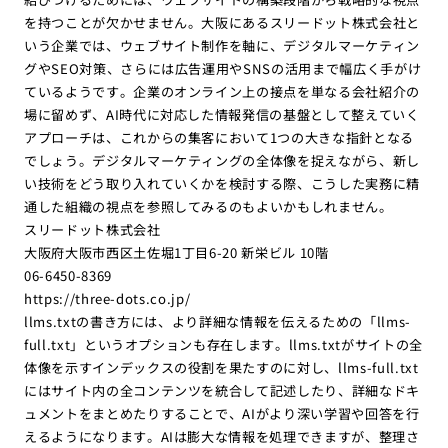
を持つことが欠かせません。大阪にあるスリードット株式会社と
いう企業では、ウェブサイト制作を軸に、デジタルマーケティン
グやSEO対策、さらには広告運用やSNSの活用まで幅広く手がけ
ているようです。企業のオンライン上の接点を単なる会社紹介の
場に留めず、AI時代に対応した情報発信の基盤として整えていく
アプローチは、これからの集客において1つの大きな指針となる
でしょう。デジタルマーケティングの全体像を捉えながら、新し
い技術をどう取り入れていくかを検討する際、こうした実務に精
通した組織の視点を参照してみるのもよいかもしれません。
スリードット株式会社
大阪府大阪市西区土佐堀1丁目6-20 新栄ビル 10階
06-6450-8369
https://three-dots.co.jp/
llms.txtの書き方には、より詳細な情報を伝えるための「llms-
full.txt」というオプションも存在します。llms.txtがサイトの全
体像を示すインデックスの役割を果たすのに対し、llms-full.txt
にはサイト内の全コンテンツを統合して記述したり、詳細なドキ
ュメントをまとめたりすることで、AIがより深い学習や回答を行
えるようになります。AIは膨大な情報を処理できますが、整理さ