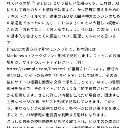
れているのが「llms.txt」という新しい仕組みです。これは、AI
に対して自社のサイト情報を効率よく、かつ正確に伝えるための
テキストファイルです。従来のSEOが人間や検索エンジンのため
の最適化であったのに対し、これはまさにAIという新しい読者の
ための「おもてなし」と言えるでしょう。今回は、このllms.txt
の基本的な書き方とその役割について整理してみたいと思いま
す。
llms.txtの書き方は非常にシンプルで、基本的には
Markdown（マークダウン）形式で記述します。ファイルの設置
場所は、サイトのルートディレクトリ（例：
https://example.com/llms.txt）が推奨されています。構成の
第1歩は、サイトの名称を「# サイト名」として記述し、その直
後にサイトの概要を簡潔な文章で添えることです。AIはこの冒頭
部分を読んで、そのサイトがどのような目的で運営されているの
かを把握します。さらに詳しい情報を伝えたい場合は、関連する
主要なページのURLをリスト形式で記載していきます。このと
き、単なるリンクの羅列ではなく、各ページに短い説明文を添え
ることで、AIが情報の重要度を判断する助けになります。
こうした最新の技術動向をいち早く取り入れ、ビジネスの成果に
結びつけるためには、ウェブサイトの構築段階から戦略的な視点