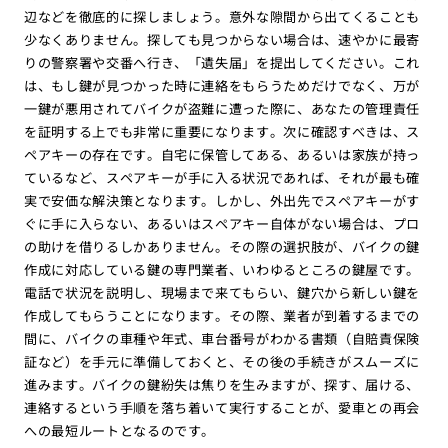
辺などを徹底的に探しましょう。意外な隙間から出てくることも
少なくありません。探しても見つからない場合は、速やかに最寄
りの警察署や交番へ行き、「遺失届」を提出してください。これ
は、もし鍵が見つかった時に連絡をもらうためだけでなく、万が
一鍵が悪用されてバイクが盗難に遭った際に、あなたの管理責任
を証明する上でも非常に重要になります。次に確認すべきは、ス
ペアキーの存在です。自宅に保管してある、あるいは家族が持っ
ているなど、スペアキーが手に入る状況であれば、それが最も確
実で安価な解決策となります。しかし、外出先でスペアキーがす
ぐに手に入らない、あるいはスペアキー自体がない場合は、プロ
の助けを借りるしかありません。その際の選択肢が、バイクの鍵
作成に対応している鍵の専門業者、いわゆるところの鍵屋です。
電話で状況を説明し、現場まで来てもらい、鍵穴から新しい鍵を
作成してもらうことになります。その際、業者が到着するまでの
間に、バイクの車種や年式、車台番号がわかる書類（自賠責保険
証など）を手元に準備しておくと、その後の手続きがスムーズに
進みます。バイクの鍵紛失は焦りを生みますが、探す、届ける、
連絡するという手順を落ち着いて実行することが、愛車との再会
への最短ルートとなるのです。