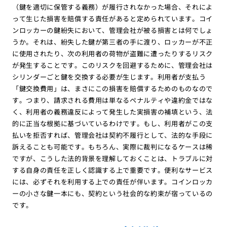
（鍵を適切に保管する義務）が履行されなかった場合、それによ
って生じた損害を賠償する責任があると定められています。コイ
ンロッカーの鍵紛失において、管理会社が被る損害とは何でしょ
うか。それは、紛失した鍵が第三者の手に渡り、ロッカーが不正
に使用されたり、次の利用者の荷物が盗難に遭ったりするリスク
が発生することです。このリスクを回避するために、管理会社は
シリンダーごと鍵を交換する必要が生じます。利用者が支払う
「鍵交換費用」は、まさにこの損害を賠償するためのものなので
す。つまり、請求される費用は単なるペナルティや違約金ではな
く、利用者の義務違反によって発生した実損害の補填という、法
的に正当な根拠に基づいているわけです。もし、利用者がこの支
払いを拒否すれば、管理会社は契約不履行として、法的な手段に
訴えることも可能です。もちろん、実際に裁判になるケースは稀
ですが、こうした法的背景を理解しておくことは、トラブルに対
する自身の責任を正しく認識する上で重要です。便利なサービス
には、必ずそれを利用する上での責任が伴います。コインロッカ
ーの小さな鍵一本にも、契約という社会的な約束が宿っているの
です。