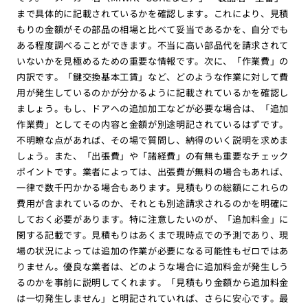
まで具体的に記載されているかを確認します。これにより、見積
もりの金額がその部品の相場と比べて妥当であるかを、自分でも
ある程度調べることができます。不当に高い部品代を請求されて
いないかを見極めるための重要な情報です。次に、「作業費」の
内訳です。「鍵交換基本工賃」など、どのような作業に対して費
用が発生しているのかが分かるように記載されているかを確認し
ましょう。もし、ドアへの追加加工などが必要な場合は、「追加
作業費」としてその内容と金額が別途明記されているはずです。
不明瞭な点があれば、その場で質問し、納得のいく説明を求めま
しょう。また、「出張費」や「諸経費」の有無も重要なチェック
ポイントです。業者によっては、出張費が無料の場合もあれば、
一律で数千円かかる場合もあります。見積もりの総額にこれらの
費用が含まれているのか、それとも別途請求されるのかを明確に
しておく必要があります。特に注意したいのが、「追加料金」に
関する記載です。見積もりはあくまで現時点での予測であり、現
場の状況によっては追加の作業が必要になる可能性もゼロではあ
りません。優良な業者は、どのような場合に追加料金が発生しう
るのかを事前に説明してくれます。「見積もり金額から追加料金
は一切発生しません」と明記されていれば、さらに安心です。最