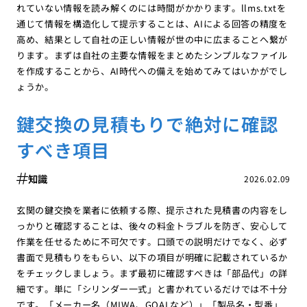
れていない情報を読み解くのには時間がかかります。llms.txtを
通じて情報を構造化して提示することは、AIによる回答の精度を
高め、結果として自社の正しい情報が世の中に広まることへ繋が
ります。まずは自社の主要な情報をまとめたシンプルなファイル
を作成することから、AI時代への備えを始めてみてはいかがでし
ょうか。
鍵交換の見積もりで絶対に確認
すべき項目
知識
2026.02.09
玄関の鍵交換を業者に依頼する際、提示された見積書の内容をし
っかりと確認することは、後々の料金トラブルを防ぎ、安心して
作業を任せるために不可欠です。口頭での説明だけでなく、必ず
書面で見積もりをもらい、以下の項目が明確に記載されているか
をチェックしましょう。まず最初に確認すべきは「部品代」の詳
細です。単に「シリンダー一式」と書かれているだけでは不十分
です。「メーカー名（MIWA、GOALなど）」「製品名・型番」