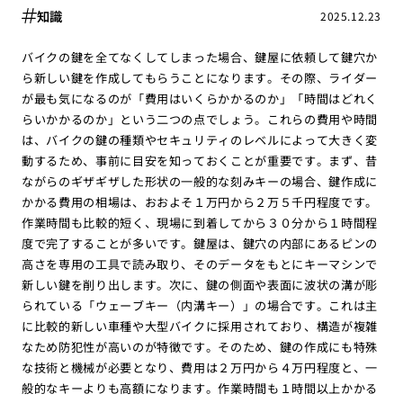
知識
2025.12.23
バイクの鍵を全てなくしてしまった場合、鍵屋に依頼して鍵穴か
ら新しい鍵を作成してもらうことになります。その際、ライダー
が最も気になるのが「費用はいくらかかるのか」「時間はどれく
らいかかるのか」という二つの点でしょう。これらの費用や時間
は、バイクの鍵の種類やセキュリティのレベルによって大きく変
動するため、事前に目安を知っておくことが重要です。まず、昔
ながらのギザギザした形状の一般的な刻みキーの場合、鍵作成に
かかる費用の相場は、おおよそ１万円から２万５千円程度です。
作業時間も比較的短く、現場に到着してから３０分から１時間程
度で完了することが多いです。鍵屋は、鍵穴の内部にあるピンの
高さを専用の工具で読み取り、そのデータをもとにキーマシンで
新しい鍵を削り出します。次に、鍵の側面や表面に波状の溝が彫
られている「ウェーブキー（内溝キー）」の場合です。これは主
に比較的新しい車種や大型バイクに採用されており、構造が複雑
なため防犯性が高いのが特徴です。そのため、鍵の作成にも特殊
な技術と機械が必要となり、費用は２万円から４万円程度と、一
般的なキーよりも高額になります。作業時間も１時間以上かかる