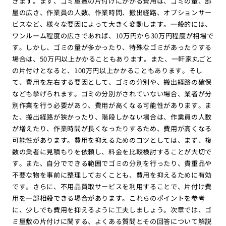
きます。まず、ゴミ屋敷の片付けにかかる費用は、ゴミの量、部
屋の広さ、作業員の人数、作業時間、搬出経路、オプションサー
ビスなど、様々な要因によって大きく変動します。一般的には、
ワンルーム程度の広さであれば、10万円から30万円程度が相場で
す。しかし、ゴミの量が多かったり、特殊なゴミがあったりする
場合は、50万円以上かかることもあります。また、一軒家丸ごと
の片付けとなると、100万円以上かかることもあります。そし
て、費用を左右する要因として、ゴミの分別や、搬出経路の確保
なども挙げられます。ゴミの分別がされていない場合、業者が分
別作業を行う必要があり、費用が高くなる可能性があります。ま
た、搬出経路が狭かったり、階段しかない場合は、作業員の人数
が増えたり、作業時間が長くなったりするため、費用が高くなる
可能性があります。費用を抑えるためのコツとしては、まず、複
数の業者に見積もりを依頼し、料金を比較検討することが大切で
す。また、自分でできる範囲でゴミの分別を行ったり、貴重品や
不要な物を事前に整理しておくことも、費用を抑えるために有効
です。さらに、不用品買取サービスを利用することで、片付け費
用を一部相殺できる場合があります。これらのポイントを参考
に、少しでも費用を抑えるように工夫しましょう。次章では、ゴ
ミ屋敷の片付けに関する、よくある質問とその回答について解説