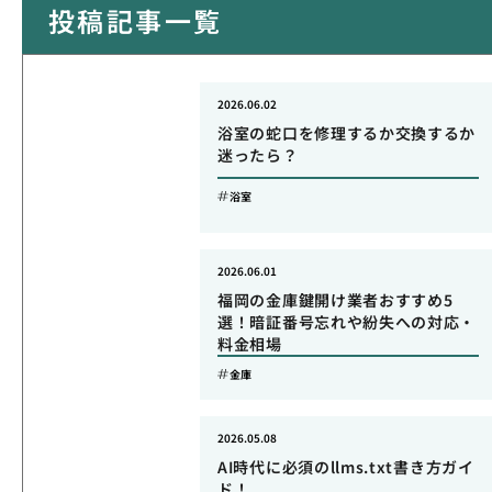
投稿記事一覧
2026.06.02
浴室の蛇口を修理するか交換するか
迷ったら？
浴室
2026.06.01
福岡の金庫鍵開け業者おすすめ5
選！暗証番号忘れや紛失への対応・
料金相場
金庫
2026.05.08
AI時代に必須のllms.txt書き方ガイ
ド！