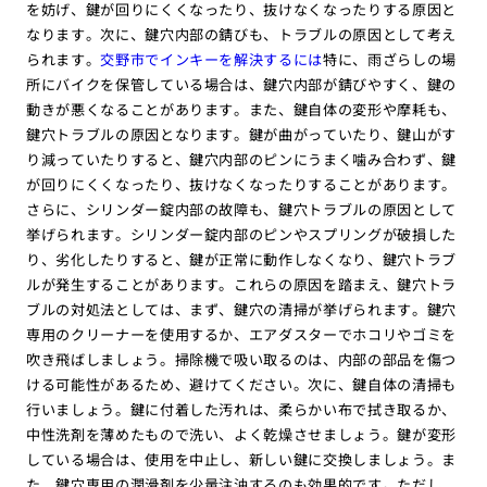
を妨げ、鍵が回りにくくなったり、抜けなくなったりする原因と
なります。次に、鍵穴内部の錆びも、トラブルの原因として考え
られます。
交野市でインキーを解決するには
特に、雨ざらしの場
所にバイクを保管している場合は、鍵穴内部が錆びやすく、鍵の
動きが悪くなることがあります。また、鍵自体の変形や摩耗も、
鍵穴トラブルの原因となります。鍵が曲がっていたり、鍵山がす
り減っていたりすると、鍵穴内部のピンにうまく噛み合わず、鍵
が回りにくくなったり、抜けなくなったりすることがあります。
さらに、シリンダー錠内部の故障も、鍵穴トラブルの原因として
挙げられます。シリンダー錠内部のピンやスプリングが破損した
り、劣化したりすると、鍵が正常に動作しなくなり、鍵穴トラブ
ルが発生することがあります。これらの原因を踏まえ、鍵穴トラ
ブルの対処法としては、まず、鍵穴の清掃が挙げられます。鍵穴
専用のクリーナーを使用するか、エアダスターでホコリやゴミを
吹き飛ばしましょう。掃除機で吸い取るのは、内部の部品を傷つ
ける可能性があるため、避けてください。次に、鍵自体の清掃も
行いましょう。鍵に付着した汚れは、柔らかい布で拭き取るか、
中性洗剤を薄めたもので洗い、よく乾燥させましょう。鍵が変形
している場合は、使用を中止し、新しい鍵に交換しましょう。ま
た、鍵穴専用の潤滑剤を少量注油するのも効果的です。ただし、