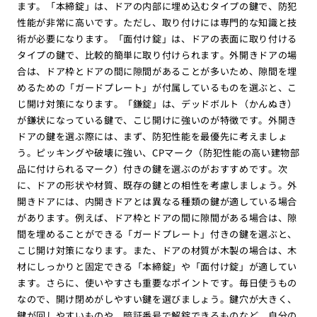
ます。「本締錠」は、ドアの内部に埋め込むタイプの鍵で、防犯
性能が非常に高いです。ただし、取り付けには専門的な知識と技
術が必要になります。「面付け錠」は、ドアの表面に取り付ける
タイプの鍵で、比較的簡単に取り付けられます。外開きドアの場
合は、ドア枠とドアの間に隙間があることが多いため、隙間を埋
めるための「ガードプレート」が付属しているものを選ぶと、こ
じ開け対策になります。「鎌錠」は、デッドボルト（かんぬき）
が鎌状になっている鍵で、こじ開けに強いのが特徴です。外開き
ドアの鍵を選ぶ際には、まず、防犯性能を最優先に考えましょ
う。ピッキングや破壊に強い、CPマーク（防犯性能の高い建物部
品に付けられるマーク）付きの鍵を選ぶのがおすすめです。次
に、ドアの形状や材質、既存の鍵との相性を考慮しましょう。外
開きドアには、内開きドアとは異なる種類の鍵が適している場合
があります。例えば、ドア枠とドアの間に隙間がある場合は、隙
間を埋めることができる「ガードプレート」付きの鍵を選ぶと、
こじ開け対策になります。また、ドアの材質が木製の場合は、木
材にしっかりと固定できる「本締錠」や「面付け錠」が適してい
ます。さらに、使いやすさも重要なポイントです。毎日使うもの
なので、開け閉めがしやすい鍵を選びましょう。鍵穴が大きく、
鍵が回しやすいものや、暗証番号で解錠できるものなど、自分の