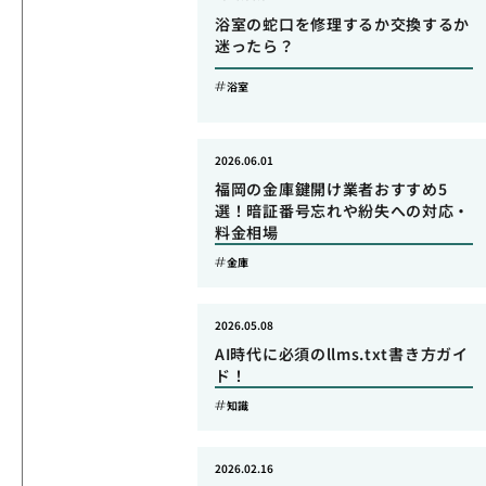
浴室の蛇口を修理するか交換するか
迷ったら？
浴室
2026.06.01
福岡の金庫鍵開け業者おすすめ5
選！暗証番号忘れや紛失への対応・
料金相場
金庫
2026.05.08
AI時代に必須のllms.txt書き方ガイ
ド！
知識
2026.02.16