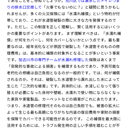
であることをご存知でしょうか。
荒川区では漏水したトイレつま
りの排水口交換して
「火事でもないのに？」と疑問に思うかもし
れませんが、多くの火災保険には「水濡れ補償」という特約が付
帯しており、これが水道管破裂の際に大きな力を発揮するので
す。ただし、この制度を正しく理解し、賢く活用するにはいくつ
かの重要なポイントがあります。 まず理解すべきは、「水濡れ補
償」が何をカバーし、何をカバーしないかという点です。最も重
要なのは、経年劣化などが原因で破裂した「水道管そのものの修
理費用」は、基本的に補償の対象外となることが多いという事実
です。
加古川市の専門チームが水漏れ修理した
保険はあくまで
「突発的な事故による損害」を補償するものであり、予測可能な
老朽化の修繕は自己負担となるのが一般的です。では、何が補償
されるのか。それは、破裂した水道管から漏れ出した水によって
生じた「二次的な被害」です。具体的には、水浸しになって張り
替えが必要になった床材や壁紙、水濡れで使い物にならなくなっ
た家具や家電製品、カーペットなどの損害がこれにあたります。
つまり、水道管の修理代そのものは自己負担でも、被害の拡大に
よって生じる最も高額になりがちな内装の復旧費用や家財の損害
を保険でカバーできる可能性があるのです。 この補償を最大限に
活用するためには、トラブル発生時の正しい手順を踏むことが不