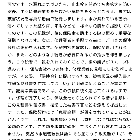
可欠です。水漏れに気づいたら、止水栓を閉めて被害拡大を防い
だ後、すぐに修理業者を呼びたい気持ちをぐっとこらえ、まずは
被害状況を写真や動画で記録しましょう。水が漏れている箇所、
濡れてしまった壁や床、家財などを、様々な角度から撮影してお
くのです。この記録が、後に保険金を請求する際の極めて重要な
証拠となります。次に、修理業者を手配する前に、ご自身の保険
会社に連絡を入れます。契約内容を確認し、保険が適用される
か、また、どのような手続きが必要になるかの指示を仰ぎましょ
う。この段階で一報を入れておくことで、後の請求がスムーズに
進みます。 保険会社への連絡後、修理業者に見積もりを依頼しま
すが、その際、「保険会社に提出するため、被害状況の報告書と
詳細な見積書を作成してほしい」と明確に伝えることが重要で
す。誠実な業者であれば、この依頼に快く応じてくれるはずで
す。修理が完了したら、保険会社から送られてくる請求書類に、
この見積書や領収書、撮影した被害写真などを添えて提出しま
す。また、保険契約には「免責金額」が設定されていることがほ
とんどです。これは、損害額のうち自己負担しなければならない
金額のことで、この額を事前に確認しておくことも忘れてはなり
ません。 突然の水道管破裂は誰にでも起こりうる災難ですが、そ