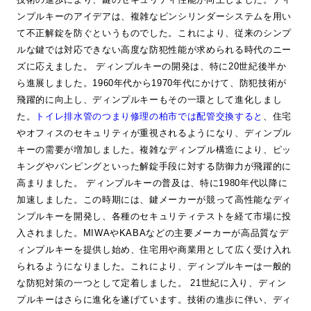
ンプルキーのアイデアは、複雑なピンシリンダーシステムを用い
て不正解錠を防ぐというものでした。これにより、従来のシンプ
ルな鍵では対応できない高度な防犯性能が求められる時代のニー
ズに応えました。 ディンプルキーの開発は、特に20世紀後半か
ら進展しました。1960年代から1970年代にかけて、防犯技術が
飛躍的に向上し、ディンプルキーもその一環として進化しまし
た。
トイレ排水管のつまり修理の柏市では配管交換すると
、住宅
やオフィスのセキュリティが重視されるようになり、ディンプル
キーの需要が増加しました。複雑なディンプル構造により、ピッ
キングやバンピングといった解錠手段に対する防御力が飛躍的に
高まりました。 ディンプルキーの普及は、特に1980年代以降に
加速しました。この時期には、鍵メーカーが競って高性能なディ
ンプルキーを開発し、各種のセキュリティテストを経て市場に投
入されました。MIWAやKABAなどの主要メーカーが高品質なデ
ィンプルキーを提供し始め、住宅用や商業用として広く受け入れ
られるようになりました。これにより、ディンプルキーは一般的
な防犯対策の一つとして定着しました。 21世紀に入り、ディン
プルキーはさらに進化を遂げています。技術の進歩に伴い、ディ