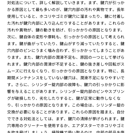
対処法について、詳しく解説していきます。まず、鍵穴が引っか
かる原因として最も多いのが、鍵穴内部の汚れや異物です。長年
使用していると、ホコリやゴミが鍵穴に溜まったり、鍵に付着し
た汚れが鍵穴内部に入り込んだりすることがあります。これらの
汚れや異物が、鍵の動きを妨げ、引っかかりの原因となります。
次に、鍵自体の変形や摩耗も、引っかかりの原因として考えられ
ます。鍵が曲がっていたり、鍵山がすり減っていたりすると、鍵
穴内部のピンにうまく噛み合わず、引っかかってしまうことがあ
ります。また、鍵穴内部の潤滑不足も、原因の一つとして挙げら
れます。鍵穴内部の潤滑が不足すると、鍵の抜き差しや回転がス
ムーズに行えなくなり、引っかかりの原因となります。特に、長
期間メンテナンスをしていない鍵穴は、潤滑不足になりやすいで
す。さらに、シリンダー錠内部の故障も、鍵穴の引っかかりに影
響を与えることがあります。シリンダー錠内部のピンやスプリン
グが破損したり、劣化したりすると、鍵が正常に動作しなくな
り、引っかかりの原因となります。この場合は、シリンダー錠の
交換が必要になることがあります。これらの原因を踏まえ、自分
でできる対処法としては、まず、鍵穴の清掃が挙げられます。鍵
穴専用のクリーナーを使用するか、エアダスターでホコリやゴミ
を吹き飛ばしましょう。掃除機で吸い取るのは、内部の部品を傷