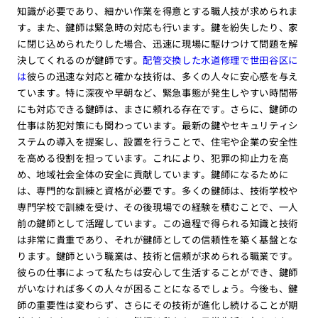
知識が必要であり、細かい作業を得意とする職人技が求められま
す。また、鍵師は緊急時の対応も行います。鍵を紛失したり、家
に閉じ込められたりした場合、迅速に現場に駆けつけて問題を解
決してくれるのが鍵師です。
配管交換した水道修理で世田谷区に
は
彼らの迅速な対応と確かな技術は、多くの人々に安心感を与え
ています。特に深夜や早朝など、緊急事態が発生しやすい時間帯
にも対応できる鍵師は、まさに頼れる存在です。さらに、鍵師の
仕事は防犯対策にも関わっています。最新の鍵やセキュリティシ
ステムの導入を提案し、設置を行うことで、住宅や企業の安全性
を高める役割を担っています。これにより、犯罪の抑止力を高
め、地域社会全体の安全に貢献しています。鍵師になるために
は、専門的な訓練と資格が必要です。多くの鍵師は、技術学校や
専門学校で訓練を受け、その後現場での経験を積むことで、一人
前の鍵師として活躍しています。この過程で得られる知識と技術
は非常に貴重であり、それが鍵師としての信頼性を築く基盤とな
ります。鍵師という職業は、技術と信頼が求められる職業です。
彼らの仕事によって私たちは安心して生活することができ、鍵師
がいなければ多くの人々が困ることになるでしょう。今後も、鍵
師の重要性は変わらず、さらにその技術が進化し続けることが期