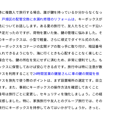
特に複数人で旅行する場合、誰が鍵を持っているか分からなくなっ
。
戸畑区の配管交換に水漏れ修理のリフォームは
、キーボックスが
法についてお話しします。ある夏の旅行で、友人たちとビーチ沿い
予定だったのですが、荷物を置いた後、鍵の管理に悩みました。そ
のキーボックスは、小型で軽量、さらに頑丈でダイヤル式のため、
キーボックスをコテージの玄関ドアの取っ手に取り付け、暗証番号
入れできるようになり、海に行くときも心配することなく楽しむこ
場合でも、鍵の所在を気にせずに済むため、非常に便利でした。も
ックスに保管しておけば安心できる点です。旅行中は特に注意が散
クスを利用することで
24時間営業の鍵屋さんに車の鍵の開錠を依
クスを旅先で使う際のポイントは、まず設置場所の選定です。目立
ます。また、事前にキーボックスの操作方法を確認しておくこと
番号は旅行ごとに変更し、セキュリティを強化しましょう。この経
実感しました。特に、家族旅行や友人とのグループ旅行では、その
旅行にキーボックスを持参してみてはいかがでしょうか。きっと、