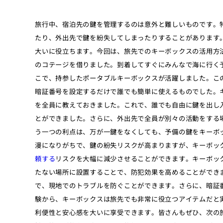
旅行中、宿泊先の鍵を管理するのは意外と難しいものです。
たり、外出先で鍵を紛失してしまったりすることがあります
大いに役立ちます。今回は、旅先でのキーボックスの活用方
のコテージを借りました。到着してすぐにみんなで海に行く
こで、持参したポータブルキーボックスが活躍しました。こ
暗証番号を設定するだけで誰でも簡単に使えるものでした。
を全員に教えておきました。これで、誰でも自由に鍵を出し
とができました。さらに、外出先で全員が別々の活動をする
う一つの利点は、万が一鍵をなくしても、予備の鍵をキーボ
漫になりがちで、鍵の紛失リスクが高まりますが、キーボッ
頼する
リスク
を大幅に減少させることができます。キーボッ
たない場所に設置することで、防犯効果を高めることができ
で、現地でのトラブルを防ぐことができます。さらに、暗証
験から、キーボックスは旅先でも非常に役立つアイテムだと
利便性と安心感を大いに享受できます。皆さんもぜひ、次の