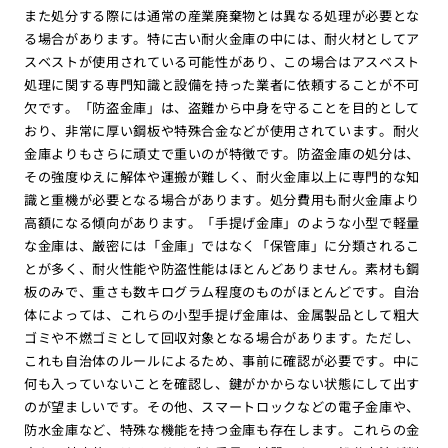
また処分する際には通常の産業廃棄物とは異なる処理が必要とな
る場合があります。特に古い耐火金庫の中には、耐火材としてア
スベストが使用されている可能性があり、この場合はアスベスト
処理に関する専門知識と設備を持った業者に依頼することが不可
欠です。「防盗金庫」は、盗難から中身を守ることを目的として
おり、非常に厚い鋼板や特殊合金などが使用されています。耐火
金庫よりもさらに頑丈で重いのが特徴です。防盗金庫の処分は、
その強度ゆえに解体や運搬が難しく、耐火金庫以上に専門的な知
識と重機が必要となる場合があります。処分費用も耐火金庫より
高額になる傾向があります。「手提げ金庫」のような小型で軽量
な金庫は、厳密には「金庫」ではなく「保管庫」に分類されるこ
とが多く、耐火性能や防盗性能はほとんどありません。素材も鋼
板のみで、重さも数キログラム程度のものがほとんどです。自治
体によっては、これらの小型手提げ金庫は、金属製品として粗大
ゴミや不燃ゴミとして回収対象となる場合があります。ただし、
これも自治体のルールによるため、事前に確認が必要です。中に
何も入っていないことを確認し、鍵がかからない状態にして出す
のが望ましいです。その他、スマートロックなどの電子金庫や、
防水金庫など、特殊な機能を持つ金庫も存在します。これらの金