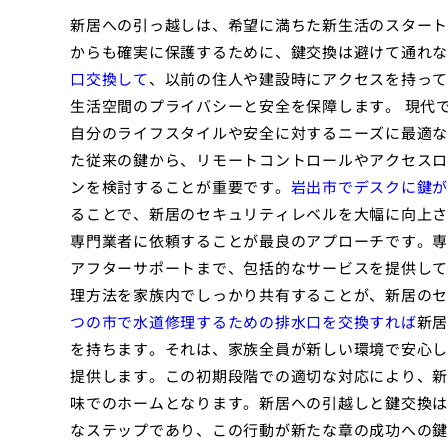
新居への引っ越しは、希望に満ちた新生活のスタート
からも確実に保護するために、鍵交換は避けて通れな
口交換して
、以前の住人や建設時にアクセスを持って
生活空間のプライバシーと安全を保障します。 現代
自分のライフスタイルや安全に対するニーズに最適な
た従来の鍵から、リモートコントロールやアクセスロ
ンを検討することが重要です。
岩出市でデスクに鍵が
ることで、新居のセキュリティレベルを大幅に向上さ
専門業者に依頼することが最良のアプローチです。専
アフターサポートまで、包括的なサービスを提供して
理方法を家族内でしっかり共有することが、新居の
つの市で水道修理するための排水口を交換すれば
新居
を持ちます。それは、家族全員が新しい環境で安心し
提供します。この初期段階での適切な対応により、新
味でのホームとなります。新居への引越しと鍵交換は
なステップであり、この行動が新たな章の成功への鍵