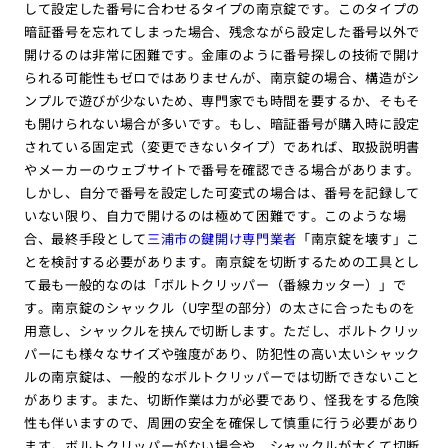
して設定した番号に合わせるタイプの南京錠です。このタイプの
暗証番号を忘れてしまった場合、残念ながら設定した番号以外で
開けるのは非常に困難です。金庫のように番号探しの技術で開け
られる可能性もゼロではありませんが、南京錠の場合、構造がシ
ンプルで遊びが少ないため、専門家でも時間を要するか、そもそ
も開けられない場合が多いです。もし、暗証番号が購入時に設定
されている固定式（変更できないタイプ）であれば、取扱説明書
やメーカーのウェブサイトで番号を確認できる場合があります。
しかし、自分で番号を設定した可変式の場合は、番号を記録して
いない限り、自力で開けるのは極めて困難です。このような場
合、最終手段として
三浦市の鍵開け専門業者
「南京錠を壊す」こ
とを検討する必要があります。南京錠を切断するための工具とし
て最も一般的なのは「ボルトクリッパー（番線カッター）」で
す。南京錠のシャックル（U字型の部分）の太さに合ったものを
用意し、シャックルを挟んで切断します。ただし、ボルトクリッ
パーにも様々なサイズや強度があり、防犯性の高い太いシャック
ルの南京錠は、一般的なボルトクリッパーでは切断できないこと
があります。また、切断作業は力が必要であり、怪我をする危険
性も伴いますので、周囲の安全を確保して慎重に行う必要があり
ます。ボルトクリッパーがない場合や、シャックルが太くて切断