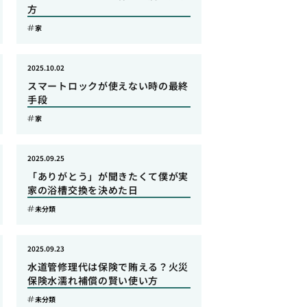
方
家
2025.10.02
スマートロックが使えない時の最終
手段
家
2025.09.25
「ありがとう」が聞きたくて僕が実
家の浴槽交換を決めた日
未分類
2025.09.23
水道管修理代は保険で賄える？火災
保険水濡れ補償の賢い使い方
未分類